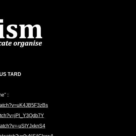
LUS TARD
me" :
/watch?v=uK4JB5F3zBs
watch?v=jPl_Y3Qdb7Y
watch?v=-uSIYJxknS4