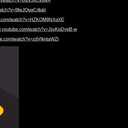
om/watch?v=0uNSjlCkxwA
watch?v=9fwJQggCrtk&t
ube.com/watch?v=HZKOM9NXqXE
ww.youtube.com/watch?v=JsyKpDypB-w
ube.com/watch?v=zdVlkntaWZI