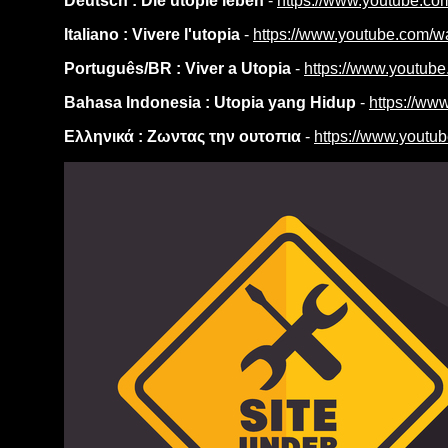
Deutsch : Die utopie leben
-
https://www.youtube.c
Italiano : Vivere l'utopia
-
https://www.youtube.com/
Português/BR : Viver a Utopia
-
https://www.yout
Bahasa Indonesia : Utopia yang Hidup
-
https://w
Ελληνικά : Ζωντας την ουτοπια
-
https://www.yout